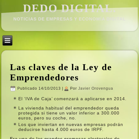
DEDO DIGITAL.
NOTICIAS DE EMPRESAS Y ECONOMÍ­A DIGITAL
Las claves de la Ley de
Emprendedores
Publicado
14/10/2013
|
Por
Javier Orovengua
El ‘IVA de Caja’ comenzará a aplicarse en 2014.
La vivienda habitual del emprendedor queda
protegida si tiene un valor inferior a 300.000
euros, pero su coche, no.
Los que inviertan en nuevas empresas podrán
deducirse hasta 4.000 euros de IRPF.
Era una de las grandes promesas electorales de