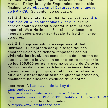
Mariano Rajoy, la Ley de Emprendedores ha sido
finalmente
aprobada en el Congreso con el apoyo
de PP y CiU
. Su contenido se basa en:
1-Â Â Â
No adelantar el IVA de las facturas.
Â A
partir de 2014 los autónomos y PYMES
que lo
deseen podrán esperar a cobrar la factura para
pagar el IVA a Hacienda. Eso sí­, esl volumen de
negocio deberá estar por debajo de los 2 millones
de euros.
2
-Â Â Â
Emprendedor de responsabilidad
limitada
– El emprendedor que tenga deudas
empresariales Â no deberá responder con su
vivienda habitual.
Las condiciones de la norma es
que el valor de la vivienda se encuentre por debajo
de los
300.000 euros,
y que no se trate de Derecho
Público, es decir con las Administraciones. Además
y aunque en un principio, en el borrador, el
vehí­
culo del emprendedor
también quedaba protegido,
finalmente ha quedado excluido de la norma.
Leer más: Â
Las claves de la Ley de
Emprendedores
Â
https://www.teinteresa.es/dinero/claves-Ley-
Emprendedores_0_995901839.html#WaQ1vi6I5oR7FuW
Consigue Links a tus Contenidos en
Â
https://www.intentshare.com