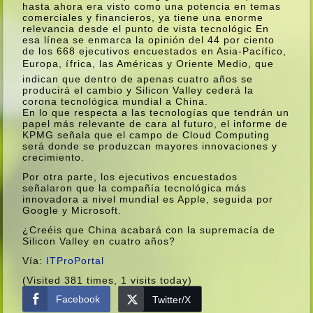
hasta ahora era visto como una potencia en temas
comerciales y financieros, ya tiene una enorme
relevancia desde el punto de vista tecnológic En
esa lí­nea se enmarca la opinión del 44 por ciento
de los 668 ejecutivos encuestados en Asia-Pací­fico,
Europa, ífrica, las Américas y Oriente Medio, que
indican que dentro de apenas cuatro años se
producirá el cambio y Silicon Valley cederá la
corona tecnológica mundial a China.
En lo que respecta a las tecnologí­as que tendrán un
papel más relevante de cara al futuro, el informe de
KPMG señala que el campo de Cloud Computing
será donde se produzcan mayores innovaciones y
crecimiento.
Por otra parte, los ejecutivos encuestados
señalaron que la compañí­a tecnológica más
innovadora a nivel mundial es Apple, seguida por
Google y Microsoft.
¿Creéis que China acabará con la supremací­a de
Silicon Valley en cuatro años?
Ví­a:
ITProPortal
(Visited 381 times, 1 visits today)
Facebook
Twitter/X