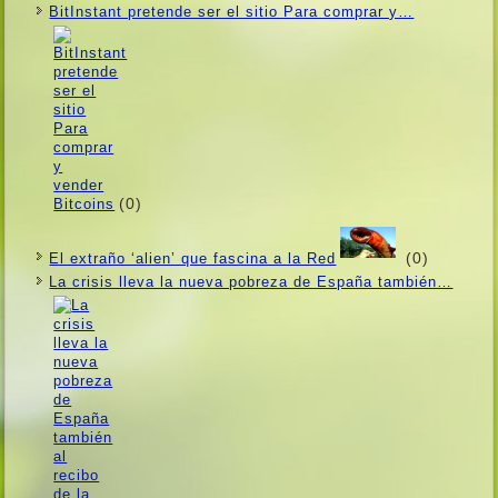
BitInstant pretende ser el sitio Para comprar y…
(0)
(0)
El extraño ‘alien’ que fascina a la Red
La crisis lleva la nueva pobreza de España también…