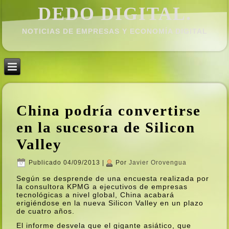
DEDO DIGITAL.
NOTICIAS DE EMPRESAS Y ECONOMÍ­A DIGITAL
China podrí­a convertirse
en la sucesora de Silicon
Valley
Publicado
04/09/2013
|
Por
Javier Orovengua
Según se desprende de una encuesta realizada por
la consultora KPMG a ejecutivos de empresas
tecnológicas a nivel global, China acabará
erigiéndose en la nueva Silicon Valley en un plazo
de cuatro años.
El informe desvela que el gigante asiático, que