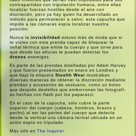
contrapartidas con tripulación humana, entre ellas
localizar fuerzas hostiles desde el aire con
discreción, pero ya hay quien ha desarrollado un
método para permanecer a salvo: esta capucha que
impide a las cámaras espí­a localizar nuestra
posición.
Nunca la
invisibilidad
estuvo más de moda que si
te vistes con esta prenda capaz de bloquear la
señal térmica que emite tu cuerpo y que sirve para
que desde las alturas te puedan detectar los
drones
enemigos.
Es parte de las prendas diseñadas por Adam Harvey
y que fueron presentados en enero en Londres y
que bajo la etiqueta
Stealth Wear
mostraban
diversas maneras de obtener la discreción mediante
prendas y accesorios de vestuario, como un bolso
que despide destellos que emborronan las fotografí­
as hechas con flash por los paparazzi.
En el caso de la capucha, sólo cubre la parte
superior del cuerpo (cabeza, hombros, brazos y
pecho) al ser las partes del cuerpo que detecta
desde la vertical una cámara termal ubicada en un
avión espí­a no tripulado.
Más info en
The Inquirer.