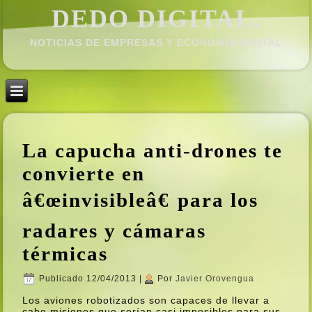
DEDO DIGITAL.
NOTICIAS DE EMPRESAS Y ECONOMÍ­A DIGITAL
La capucha anti-drones te
convierte en
â€œinvisibleâ€ para los
radares y cámaras
térmicas
Publicado
12/04/2013
|
Por
Javier Orovengua
Los aviones robotizados son capaces de llevar a
cabo misiones que serí­an casi imposibles para sus