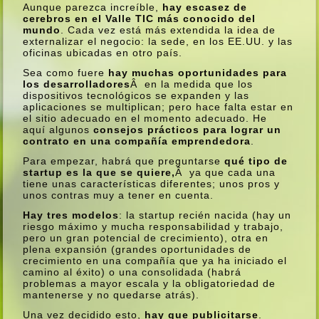
Aunque parezca increí­ble,
hay escasez de
cerebros en el Valle TIC más conocido del
mundo
. Cada vez está más extendida la idea de
externalizar el negocio: la sede, en los EE.UU. y las
oficinas ubicadas en otro paí­s.
Sea como fuere
hay muchas oportunidades para
los desarrolladores
Â en la medida que los
dispositivos tecnológicos se expanden y las
aplicaciones se multiplican; pero hace falta estar en
el sitio adecuado en el momento adecuado. He
aquí­ algunos
consejos prácticos para lograr un
contrato en una compañí­a emprendedora
.
Para empezar, habrá que preguntarse
qué tipo de
startup es la que se quiere,
Â ya que cada una
tiene unas caracterí­sticas diferentes; unos pros y
unos contras muy a tener en cuenta.
Hay tres modelos
: la startup recién nacida (hay un
riesgo máximo y mucha responsabilidad y trabajo,
pero un gran potencial de crecimiento), otra en
plena expansión (grandes oportunidades de
crecimiento en una compañí­a que ya ha iniciado el
camino al éxito) o una consolidada (habrá
problemas a mayor escala y la obligatoriedad de
mantenerse y no quedarse atrás).
Una vez decidido esto,
hay que publicitarse
.