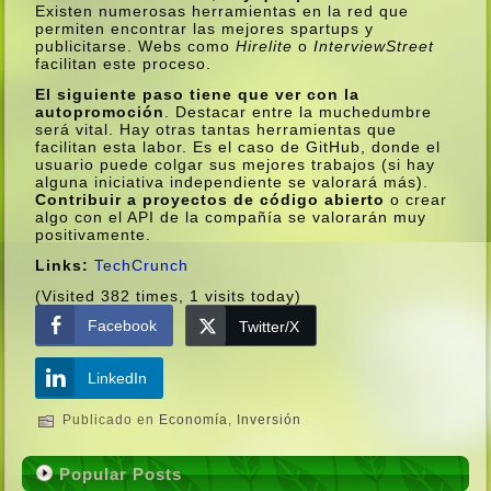
Existen numerosas herramientas en la red que
permiten encontrar las mejores spartups y
publicitarse. Webs como
Hirelite
o
InterviewStreet
facilitan este proceso.
El siguiente paso tiene que ver con la
autopromoción
. Destacar entre la muchedumbre
será vital. Hay otras tantas herramientas que
facilitan esta labor. Es el caso de GitHub, donde el
usuario puede colgar sus mejores trabajos (si hay
alguna iniciativa independiente se valorará más).
Contribuir a proyectos de código abierto
o crear
algo con el API de la compañí­a se valorarán muy
positivamente.
Links:
TechCrunch
(Visited 382 times, 1 visits today)
Facebook
Twitter/X
LinkedIn
Publicado en
Economí­a
,
Inversión
Popular Posts