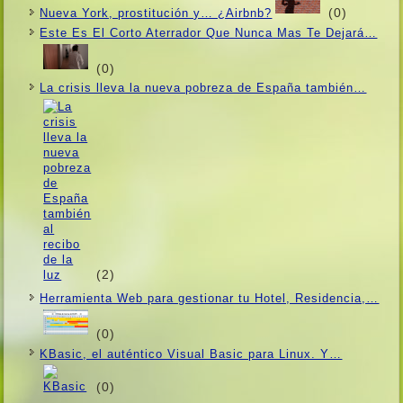
(0)
Nueva York, prostitución y… ¿Airbnb?
Este Es El Corto Aterrador Que Nunca Mas Te Dejará…
(0)
La crisis lleva la nueva pobreza de España también…
(2)
Herramienta Web para gestionar tu Hotel, Residencia,…
(0)
KBasic, el auténtico Visual Basic para Linux. Y…
(0)