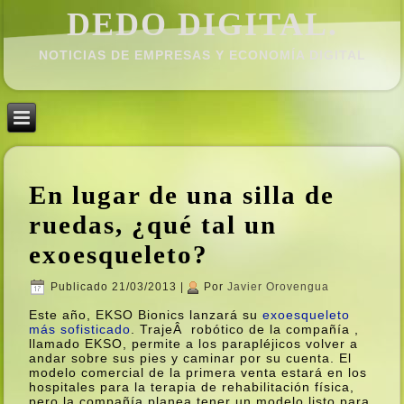
DEDO DIGITAL.
NOTICIAS DE EMPRESAS Y ECONOMÍ­A DIGITAL
En lugar de una silla de
ruedas, ¿qué tal un
exoesqueleto?
Publicado
21/03/2013
|
Por
Javier Orovengua
Este año, EKSO Bionics lanzará su
exoesqueleto
más sofisticado
. TrajeÂ robótico de la compañí­a ,
llamado EKSO, permite a los parapléjicos volver a
andar sobre sus pies y caminar por su cuenta. El
modelo comercial de la primera venta estará en los
hospitales para la terapia de rehabilitación fí­sica,
pero la compañí­a planea tener un modelo listo para