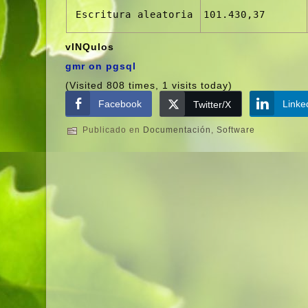
 Escritura aleatoria
101.430,37
vINQulos
gmr on pgsql
(Visited 808 times, 1 visits today)
Facebook
Linke
Twitter/X
Publicado en
Documentación
,
Software