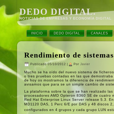
DEDO DIGITAL.
NOTICIAS DE EMPRESAS Y ECONOMÍ­A DIGITAL
INICIO
DEDO DIGITAL
CANALES
Rendimiento de sistemas
Publicado
05/10/2012
|
Por
Javier
Mucho se ha oí­do del nuevo sistema de ficher
o tres pruebas contadas en las que demostraba u
de hoy os mostramos la diferencia de rendimie
avisamos que para se un simple cambio de sist
La plataforma sobre la que se han realizado la
procesadores AMD Opteron 8360 SE de cuatro n
Red Hat Enterprise Linux Server release 5.3. E
MD1120 DAS, 1 Perc 6/E por DAS y 48 discos 2
configurados en 4 grupos y cada grupo LUN est