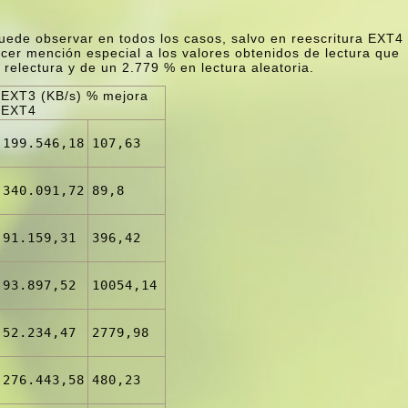
uede observar en todos los casos, salvo en reescritura EXT4
er mención especial a los valores obtenidos de lectura que
electura y de un 2.779 % en lectura aleatoria.
EXT3 (KB/s) % mejora
EXT4
199.546,18
107,63
340.091,72
89,8
91.159,31
396,42
93.897,52
10054,14
52.234,47
2779,98
276.443,58
480,23