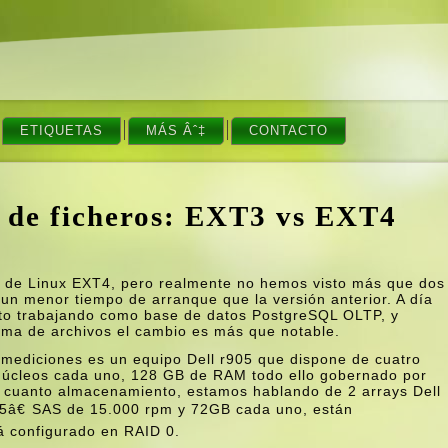
ETIQUETAS
MÁS Âˆ‡
CONTACTO
 de ficheros: EXT3 vs EXT4
os de Linux EXT4, pero realmente no hemos visto más que dos
n menor tiempo de arranque que la versión anterior. A dí­a
nto trabajando como base de datos PostgreSQL OLTP, y
ema de archivos el cambio es más que notable.
s mediciones es un equipo Dell r905 que dispone de cuatro
úcleos cada uno, 128 GB de RAM todo ello gobernado por
n cuanto almacenamiento, estamos hablando de 2 arrays Dell
,5â€ SAS de 15.000 rpm y 72GB cada uno, están
á configurado en RAID 0.