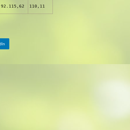
92.115,62
110,11
dIn