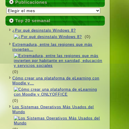
Publicaciones
Publicaciones
Top 20 semanal
¿Por qué desinstalo Windows 8?
(0)
Extremadura, entre las regiones que más
invierten…
(0)
Cómo crear una plataforma de eLearning con
Moodle y…
(0)
Los Sistemas Operativos Más Usados ​​del
Mundo