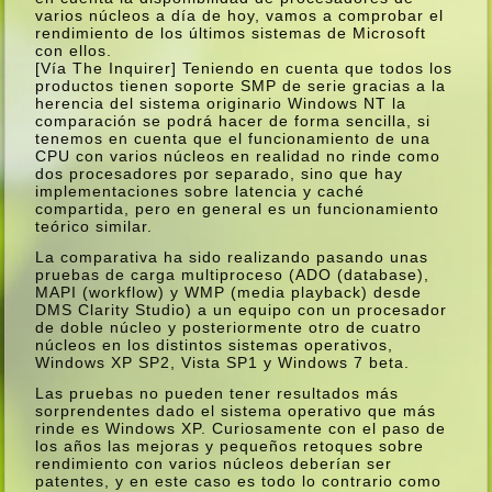
varios núcleos a dí­a de hoy, vamos a comprobar el
rendimiento de los últimos sistemas de Microsoft
con ellos.
[Ví­a The Inquirer] Teniendo en cuenta que todos los
productos tienen soporte SMP de serie gracias a la
herencia del sistema originario Windows NT la
comparación se podrá hacer de forma sencilla, si
tenemos en cuenta que el funcionamiento de una
CPU con varios núcleos en realidad no rinde como
dos procesadores por separado, sino que hay
implementaciones sobre latencia y caché
compartida, pero en general es un funcionamiento
teórico similar.
La comparativa ha sido realizando pasando unas
pruebas de carga multiproceso (ADO (database),
MAPI (workflow) y WMP (media playback) desde
DMS Clarity Studio) a un equipo con un procesador
de doble núcleo y posteriormente otro de cuatro
núcleos en los distintos sistemas operativos,
Windows XP SP2, Vista SP1 y Windows 7 beta.
Las pruebas no pueden tener resultados más
sorprendentes dado el sistema operativo que más
rinde es Windows XP. Curiosamente con el paso de
los años las mejoras y pequeños retoques sobre
rendimiento con varios núcleos deberí­an ser
patentes, y en este caso es todo lo contrario como