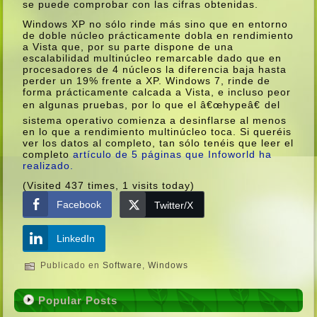
se puede comprobar con las cifras obtenidas.
Windows XP no sólo rinde más sino que en entorno
de doble núcleo prácticamente dobla en rendimiento
a Vista que, por su parte dispone de una
escalabilidad multinúcleo remarcable dado que en
procesadores de 4 núcleos la diferencia baja hasta
perder un 19% frente a XP. Windows 7, rinde de
forma prácticamente calcada a Vista, e incluso peor
en algunas pruebas, por lo que el â€œhypeâ€ del
sistema operativo comienza a desinflarse al menos
en lo que a rendimiento multinúcleo toca. Si queréis
ver los datos al completo, tan sólo tenéis que leer el
completo
artí­culo de 5 páginas que Infoworld ha
realizado.
(Visited 437 times, 1 visits today)
Facebook
Twitter/X
LinkedIn
Publicado en
Software
,
Windows
Popular Posts