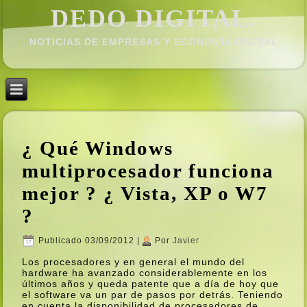
DEDO DIGITAL.
NOTICIAS DE EMPRESAS Y ECONOMÍ­A DIGITAL
¿ Qué Windows
multiprocesador funciona
mejor ? ¿ Vista, XP o W7
?
Publicado
03/09/2012
|
Por
Javier
Los procesadores y en general el mundo del
hardware ha avanzado considerablemente en los
últimos años y queda patente que a dí­a de hoy que
el software va un par de pasos por detrás. Teniendo
en cuenta la disponibilidad de procesadores de