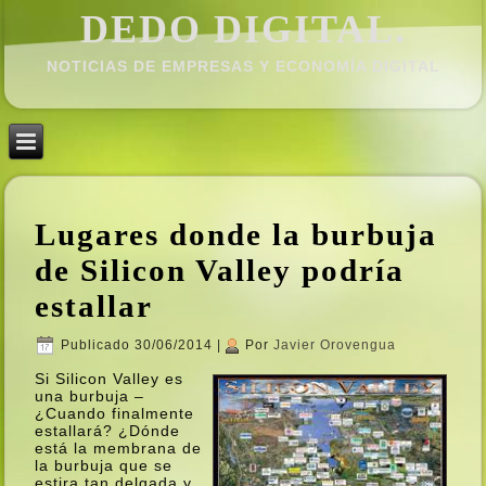
DEDO DIGITAL.
NOTICIAS DE EMPRESAS Y ECONOMÍ­A DIGITAL
Lugares donde la burbuja
de Silicon Valley podrí­a
estallar
Publicado
30/06/2014
|
Por
Javier Orovengua
Si Silicon Valley es
una burbuja –
¿Cuando finalmente
estallará? ¿Dónde
está la membrana de
la burbuja que se
estira tan delgada y