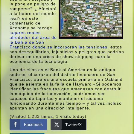
la pone en peligro de
romperse? ¿ Afectará
a la fiebre del mundo
real? en este
comentario de
Xconomy se recoge
lugares reales
alrededor del área de
la Bahí­a de San
Francisco donde se incorporan las tensiones
, estos
son desequilibrios, injusticias y peligros que podrí­an
derivar en una crisis de show-stopping para la
economí­a de la tecnologí­a.
Uno de ellos es el Bank of America en la antigua
sede en el corazón del distrito financiero de San
Francisco, otra es una escuela primaria en Oakland
que se asienta en la falla de Hayward «Si podemos
identificar las fracturas que amenazan con destruir
la máquina de la innovación, podrí­amos ser
capaces de taparlas y mantener el sistema
funcionando durante más tiempo – y tal vez incluso
apuntan en una dirección inteligente.
(Visited 1.283 times, 1 visits today)
Facebook
Twitter/X