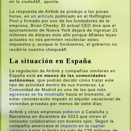
en la ciudadâ€, apunta.
La respuesta de Airbnb se produjo a las pocas
horas, en
un artí­culo
publicado en el Huffington
Post y firmado por uno de los fundadores de la
empresa, Brian Chesky. El actual
CEO
dice que el
ayuntamiento de Nueva York dejará de ingresar 21
millones de dólares este año porque â€œlas leyes
actuales no nos permiten recolectar estos
impuestos y, aunque lo hiciésemos, el gobierno no
recibirí­a nuestro chequeâ€.
La situación en España
La regulación de Airbnb y compañí­as similares en
España está
en manos de las comunidades
autónomas
, que podrán decidir cómo tratar este
tipo de actividad dentro de sus fronteras. La
Comunidad de Madrid es una de las que
más
agresivas se ha mostrado
hasta el momento, al
estar considerando impedir el alquiler vacacional de
viviendas privadas por menos de siete dí­as.
Airbnb y otras empresas
pidieron
a Cataluña y
Barcelona en diciembre de 2013 que miren el
consumo colaborativo con buenos ojos. Según la
compañí­a americana el
impacto en la capital
catalana
hasta la fecha ha sido de 128 millones de