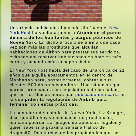
Un artí­culo publicado el pasado dí­a 14 en el
New
York Post
ha vuelto a poner a
Airbnb en el punto
de mira de los habitantes y cargos públicos de
Nueva York
. En dicho artí­culo se afirma que cada
vez son más las prostitutas que alquilan
habitaciones de Airbnb para prestar sus servicios,
evitando así­ reservar habitaciones en hoteles más
caros y pasando más desapercibidas.
El New York Post habla del caso de una chica de 21
años que alquila apartamentos en el centro de
Manhattan para, posteriormente, cobrar a sus
clientes 500 dólares cada hora. Una situación que
parece preocupar a los legisladores de la ciudad,
que en las últimas horas han
publicado una carta
en
la que
piden la regulación de Airbnb para
terminar con estas prácticas
.
La senadora del estado de Nueva York, Liz Krueger,
dice que â€œhoy vemos casos de prostitución,
mañana podrí­an ser juegos de apuestas ilegales y
quién sabe si la próxima semana tráfico de
drogasâ€. Dos tercios de las propiedades que se