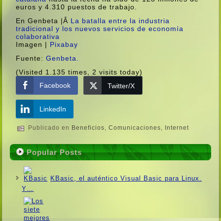
euros y 4.310 puestos de trabajo.
En Genbeta |Â
La batalla entre la industria
tradicional y los nuevos servicios de economí­a
colaborativa
Imagen |
Pixabay
Fuente:
Genbeta.
(Visited 1.135 times, 2 visits today)
Facebook
Twitter/X
LinkedIn
Publicado en
Beneficios
,
Comunicaciones
,
Internet
Popular Posts
KBasic, el auténtico Visual Basic para Linux.
Y…