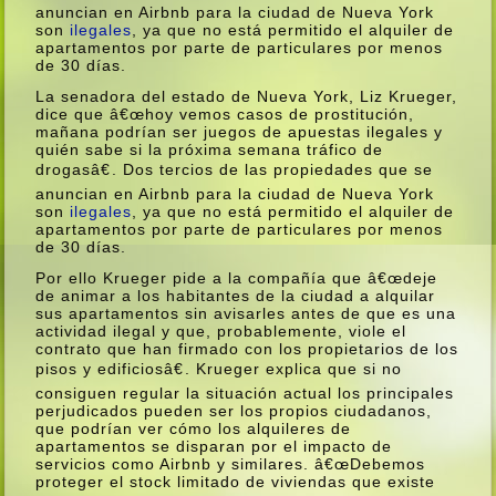
anuncian en Airbnb para la ciudad de Nueva York
son
ilegales
, ya que no está permitido el alquiler de
apartamentos por parte de particulares por menos
de 30 dí­as.
La senadora del estado de Nueva York, Liz Krueger,
dice que â€œhoy vemos casos de prostitución,
mañana podrí­an ser juegos de apuestas ilegales y
quién sabe si la próxima semana tráfico de
drogasâ€. Dos tercios de las propiedades que se
anuncian en Airbnb para la ciudad de Nueva York
son
ilegales
, ya que no está permitido el alquiler de
apartamentos por parte de particulares por menos
de 30 dí­as.
Por ello Krueger pide a la compañí­a que â€œdeje
de animar a los habitantes de la ciudad a alquilar
sus apartamentos sin avisarles antes de que es una
actividad ilegal y que, probablemente, viole el
contrato que han firmado con los propietarios de los
pisos y edificiosâ€. Krueger explica que si no
consiguen regular la situación actual los principales
perjudicados pueden ser los propios ciudadanos,
que podrí­an ver cómo los alquileres de
apartamentos se disparan por el impacto de
servicios como Airbnb y similares. â€œDebemos
proteger el stock limitado de viviendas que existe